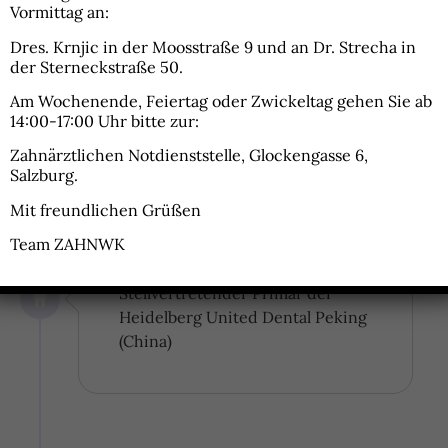
Vormittag an:
Dres. Krnjic
in der Moosstraße 9 und an
Dr. Strecha
in
08/2020
der Sterneckstraße 50.
Externer Dozent an der Danube
Am Wochenende, Feiertag oder Zwickeltag gehen Sie ab
Private University Krems
14:00-17:00 Uhr bitte zur:
(Österreich)
Zahnärztlichen Notdienststelle
, Glockengasse 6,
Salzburg.
Mit freundlichen Grüßen
Team ZAHNWK
03/2017
Stellvertretender Primar der
Heidelberg United Dental Peking
(China)